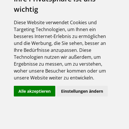
Arbeitswelten
wichtig
Mit ADARA bietet BRUMBERG eine LED-
Pendelleuchte für Büro-, Besprechungs- und
Diese Website verwendet Cookies und
Objektbereiche. Die Leuchte kombiniert
Targeting Technologien, um Ihnen ein
blendarmes Licht mit verschiedenen
besseres Internet-Erlebnis zu ermöglichen
Möglichkeiten für die Lichtplanung und eignet...
und die Werbung, die Sie sehen, besser an
mehr
Ihre Bedürfnisse anzupassen. Diese
Technologien nutzen wir außerdem, um
Ergebnisse zu messen, um zu verstehen,
woher unsere Besucher kommen oder um
03.08.2026
unsere Website weiter zu entwickeln.
Stecken statt spleißen:
Glasfaserstrecken schneller
Alle akzeptieren
Einstellungen ändern
installieren
Vorkonfektionierte U-DQ-Trunkkabel und
bestückte Breakoutboxen von EFB-Elektronik
ermöglichen eine schnelle Glasfaserinstallation
ohne Spleißarbeiten vor Ort. Das reduziert den